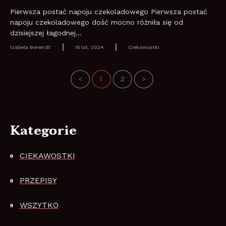
Pierwsza postać napoju czekoladowego Pierwsza postać
napoju czekoladowego dość mocno różniła się od
dzisiejszej łagodnej...
Izabela Berendt
15 lut, 2024
Ciekawostki
<
1
2
>
Kategorie
CIEKAWOSTKI
PRZEPISY
WSZYTKO